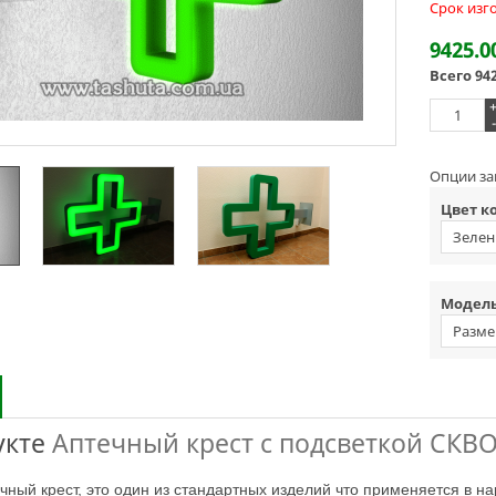
Срок изг
9425.0
Всего
94
-
Опции за
Цвет к
Зелен
Модель
Разме
укте
Аптечный крест с подсветкой СКВ