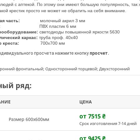
юдей с аптекой. По этому они имеют большую популярность, так ж
акой крестик просто не может не обратить на себя внимание.
евая часть:
молочный акрил
3 мм
:
ПВХ
пластик 6 мм
рооборудование:
светодиоды повышенной яркости 5630
лический каркас:
труба проф. 40х40
 креста:
7
00х700 мм
индивидуального просчета нажмите кнопку
просчет.
оронний фронтальный; Односторонний торцевой; Двухсторонний
ый ряд:
АНИЕ
ЦЕНА
от 7515
₴
Размер 600х600мм
Срок изготовления 7-14 дней
от 9425
₴