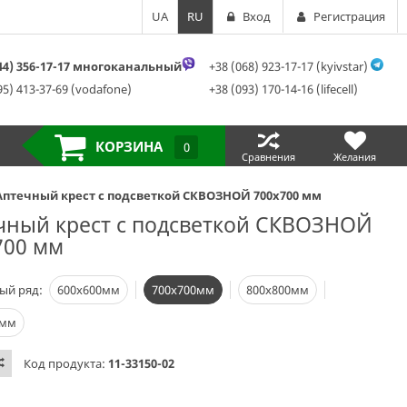
UA
RU
Вход
Регистрация
044) 356-17-17 многоканальный
+38 (068) 923-17-17 (kyivstar)
95) 413-37-69 (vodafone)
+38 (093) 170-14-16 (lifecell)
КОРЗИНА
0
Сравнения
Желания
Аптечный крест с подсветкой СКВОЗНОЙ 700х700 мм
чный крест с подсветкой СКВОЗНОЙ
700 мм
ый ряд:
600х600мм
700х700мм
800х800мм
0мм
Код продукта:
11-33150-02