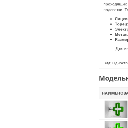
проходящих л
подсветки. Т
Лиц
Торец
Элект
Метал
Размер
Для 
Вид: Одност
Модельн
НАИМЕНОВ