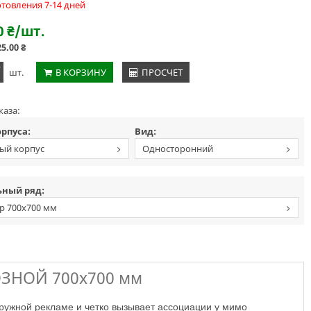
отовления 7-14 дней
0
₴
/шт.
25.00
₴
+
шт.
В КОРЗИНУ
ПРОСЧЕТ
каза:
орпуса:
Вид:
ый корпус
Односторонний
фронтальный
ный ряд:
р 700х700 мм
ОЗНОЙ 700х700 мм