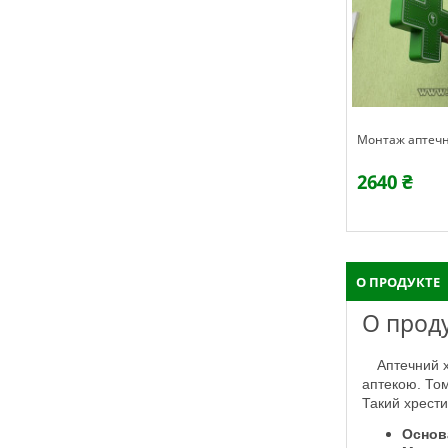
Монтаж аптечн
2640 ₴
О ПРОДУКТЕ
О прод
Аптечний хрест, це один із стандартних виробів що застосовується у зовнішній рекламі і чітко викликає асоціації у людей, що проходять з
аптекою. Том
Такий хрести
Основ