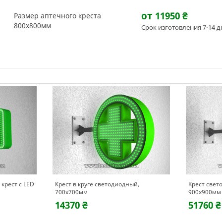
от 11950
₴
Размер аптечного креста
800х800мм
Срок изготовления 7-14 д
крест с LED
Крест в круге светодиодный,
Крест свет
700х700мм
900х900мм
14370 ₴
51760 ₴