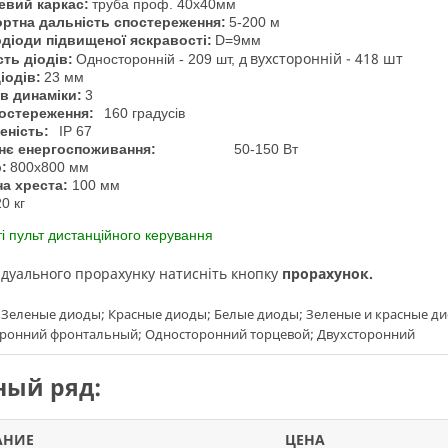
евий каркас:
труба проф. 40х40мм
ртна дальність спостереження:
5-200 м
діоди підвищеної яскравості:
D=9мм
вухсторонній - 418 шт
сть діодів:
Односторонній - 209 шт, д
іодів:
23 мм
в динаміки:
3
постереження:
160 градусів
еність:
IP 67
нє енергоспоживання:
50-150 Вт
:
800х800 мм
а хреста:
100 мм
20 кг
ті пульт дистанційного керування
відуального прорахунку натисніть кнопку
прорахунок.
 Зеленые диоды; Красные диоды; Белые диоды; Зеленые и красные д
оронний фронтальный; Односторонний торцевой; Двухсторонний
ый ряд:
АНИЕ
ЦЕНА