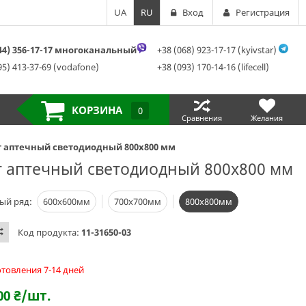
UA
RU
Вход
Регистрация
044) 356-17-17 многоканальный
+38 (068) 923-17-17 (kyivstar)
95) 413-37-69 (vodafone)
+38 (093) 170-14-16 (lifecell)
КОРЗИНА
0
Сравнения
Желания
т аптечный светодиодный 800х800 мм
т аптечный светодиодный 800х800 мм
ый ряд:
600х600мм
700х700мм
800х800мм
Код продукта:
11-31650-03
отовления 7-14 дней
00
₴
/шт.