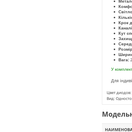
Метал
Комфо
Світло
Кількі
Крок д
Каналі
Кут с
Захищ
Серед
Розмір
Ширин
Вага:
У комплек
Для інди
Цвет диодов:
Вид: Одност
Модельн
НАИМЕНОВ