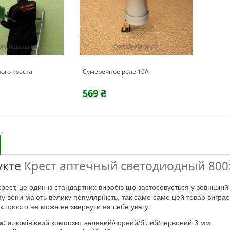
ого креста
Сумеречное реле 10А
569 ₴
укте
Крест аптечный светодиодный 800
у вони мають велику популярність, так само саме цей товар виграє з
к просто не може не звернути на себе увагу.
а:
алюмінієвий композит зелений/чорний/білий/червоний 3 мм