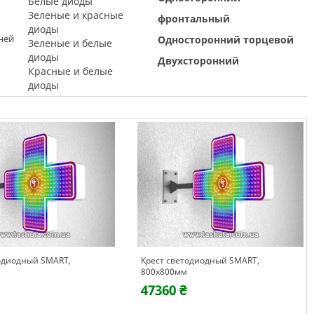
Белые диоды
Зеленые и красные
фронтальный
диоды
ней
Односторонний торцевой
Зеленые и белые
диоды
Двухсторонний
Красные и белые
диоды
одиодный SMART,
Крест светодиодный SMART,
800х800мм
47360 ₴