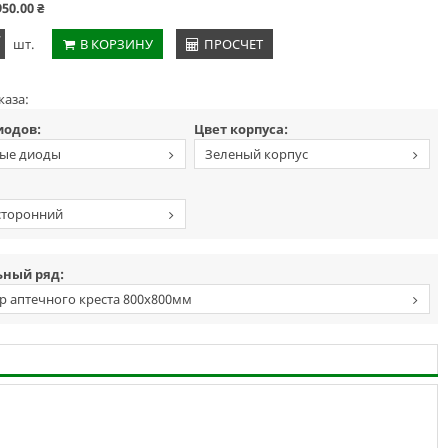
950.00
₴
+
шт.
В КОРЗИНУ
ПРОСЧЕТ
каза:
иодов:
Цвет корпуса:
ые диоды
Зеленый корпус
сторонний
льный
ный ряд:
р аптечного креста 800х800мм