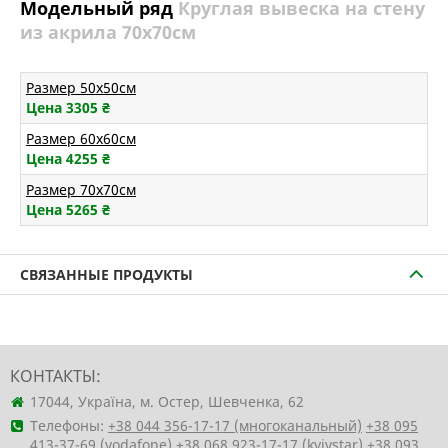
Модельный ряд
Круглая вывеска на стену
из акрила 70х70см
Размер 50х50см
Цена 3305
₴
Размер 60х60см
Цена 4255
₴
Размер 70х70см
Цена 5265
₴
СВЯЗАННЫЕ ПРОДУКТЫ
КОНТАКТЫ:
17044, Україна, м. Остер, Шевченка, 62
Телефоны:
+38 044 356-17-17 (многоканальный)
+38 095
413-37-69 (vodafone)
+38 068 923-17-17 (kyivstar)
+38 093