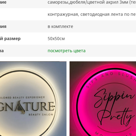
ние
саморезы,дюбеля/цветной акрил 3мм (текс
контражурная, светодиодная лента по п
ния
в комплекте
й размер
50х50см
ла
посмотреть цвета