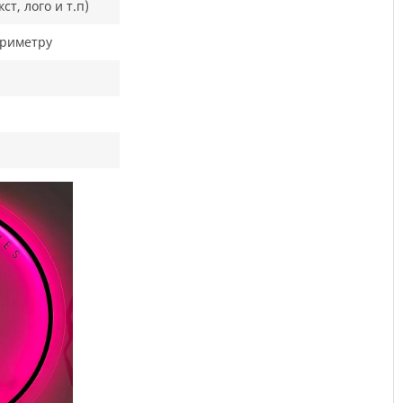
т, лого и т.п)
ериметру