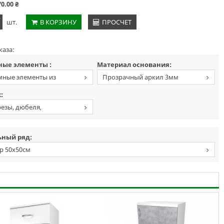
70.00
₴
+
шт.
В КОРЗИНУ
ПРОСЧЕТ
каза:
ые элементы :
Материал основания:
ные элементы из
Прозрачный аркил 3мм
го акрила
:
езы, дюбеля,
вые заглушки
ный ряд:
р 50х50см