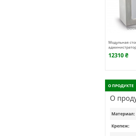
у из
Логотип компании с подсветкой
Модульная сто
50см круглая
администратор
регистрации, 1
4270 ₴
12310 ₴
О ПРОДУКТЕ
О прод
Материал:
Крепеж: