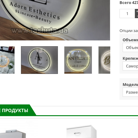
Всего
42
-
Опции за
Объемн
Объем
цветно
Крепеж
Самор
акрило
Модель
Разме
 ПРОДУКТЫ