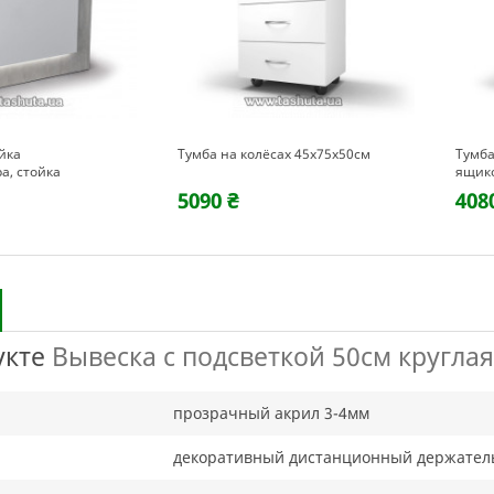
йка
Тумба на колёсах 45х75х50см
Тумба
а, стойка
ящик
50х110х74 см
5090 ₴
408
укте
Вывеска с подсветкой 50см круглая
прозрачный акрил 3-4мм
декоративный дистанционный держател