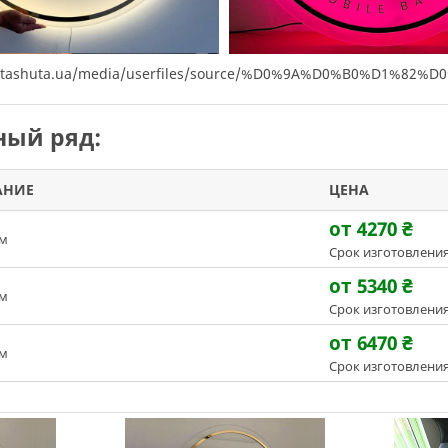
s://tashuta.ua/media/userfiles/source/%D0%9A%D0%
ый ряд:
АНИЕ
ЦЕНА
от 4270
₴
см
Срок изготовления
от 5340
₴
см
Срок изготовления
от 6470
₴
см
Срок изготовления