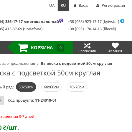
UA
RU
Вход
Регистрация
044) 356-17-17 многоканальный
+38 (068) 923-17-17 (kyivstar)
95) 413-37-69 (vodafone)
+38 (093) 170-14-16 (lifecell)
КОРЗИНА
0
Сравнения
Желания
овые предложения
Вывеска с подсветкой 50см круглая
ска с подсветкой 50см круглая
ый ряд:
50х50см
60х60см
70х70см
Код продукта:
11-24010-01
отовления 3-7 дней
0
₴
/шт.