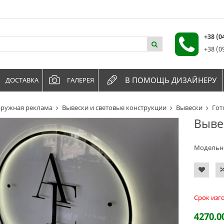
+38 (
+38 (0
В ПОМОЩЬ ДИЗАЙНЕРУ
ДОСТАВКА
ГАЛЕРЕЯ
ружная реклама
Вывески и световые конструкции
Вывески
Гот
Выве
Модельн
Срок изг
4270.0