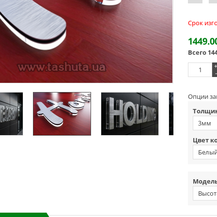
Срок изг
1449.0
Всего
14
-
Опции за
Толщин
3мм
Цвет к
Белы
Модель
Высот