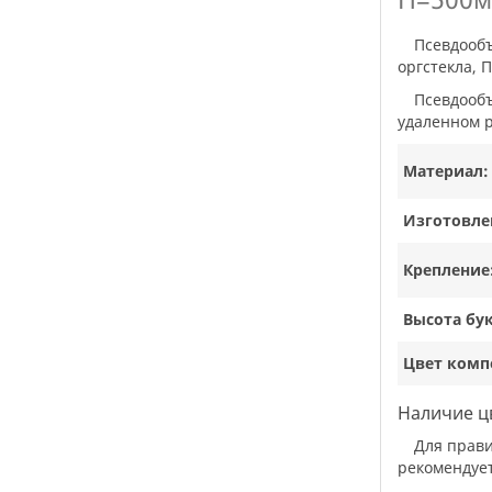
Псевдообъемные буквы - это буквы и другие графические элементы, вырезанные из плоского материала достаточной жесткости -
оргстекла, 
Псевдообъемные буквы могут закрепляется непосредственно на пластиковую или композитную основу в плотную или же на
удаленном р
Материал:
Изготовле
Крепление
Высота бу
Цвет комп
Наличие ц
Для правильного монтажа, буквы комплектуют с трафаретом из самоклеющейся пленки. Если возникают трудности при монтаже то
рекомендует