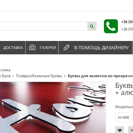
+38 (
+38 (0
В ПОМОЩЬ ДИЗАЙНЕРУ
ДОСТАВКА
ГАЛЕРЕЯ
клама
 букв
Псевдообъемные буквы
Буквы для вывески из прозрач
Букв
+ ал
Модельн
Н=400