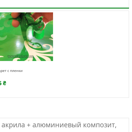
рет с пленки
5 ₴
о акрила + алюминиевый композит,