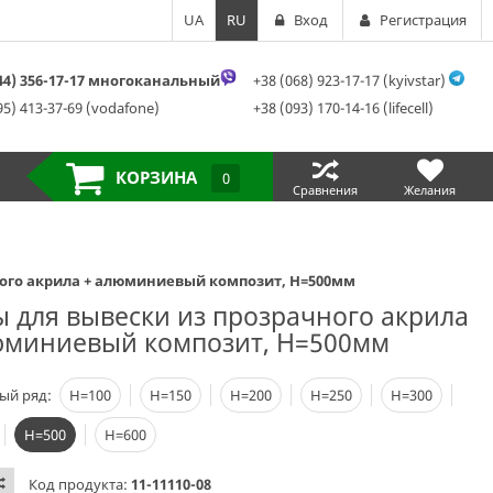
UA
RU
Вход
Регистрация
044) 356-17-17 многоканальный
+38 (068) 923-17-17 (kyivstar)
95) 413-37-69 (vodafone)
+38 (093) 170-14-16 (lifecell)
КОРЗИНА
0
Сравнения
Желания
ного акрила + алюминиевый композит, H=500мм
ы для вывески из прозрачного акрила
юминиевый композит, H=500мм
ый ряд:
Н=100
Н=150
Н=200
Н=250
Н=300
Н=500
Н=600
Код продукта:
11-11110-08