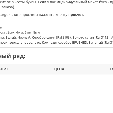
исит от высоты буквы. Если у вас индивидуальный макет букв - 
заказа).
ивидуального просчета нажмите кнопку
просчет.
мм
ла : 3мм; 4мм; 6мм; 8мм
а: Белый; Черный; Серебро сатин (Ral 3103); Золото сатин (Ral 3112);
позит зеркальное золото; Композит серебро BRUSHED; Зеленый (Ral 3120
ый ряд:
АНИЕ
ЦЕНА
Т