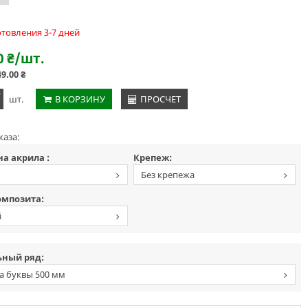
отовления 3-7 дней
0
₴
/шт.
49.00
₴
+
шт.
В КОРЗИНУ
ПРОСЧЕТ
каза:
а акрила :
Крепеж:
Без крепежа
омпозита:
й
ный ряд:
а буквы 500 мм