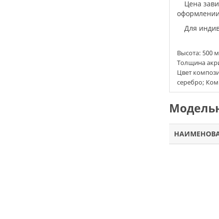
Цена зав
оформлении 
Для инд
Высота:
500 
Толщина акри
Цвет композит
серебро; Ком
Модельн
НАИМЕНОВ