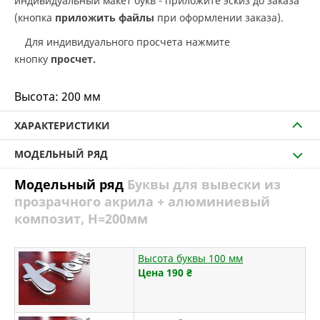
индивидуальный макет букв - приложите эскиз до заказа
(кнопка
приложить файлы
при оформлении заказа).
Для индивидуального просчета нажмите
кнопку
просчет.
Высота:
200 мм
ХАРАКТЕРИСТИКИ
МОДЕЛЬНЫЙ РЯД
Модельный ряд
Буквы для вывески из
прозрачного акрила + алюминиевый
композит, H=200мм
Высота буквы 100 мм
Цена 190
₴