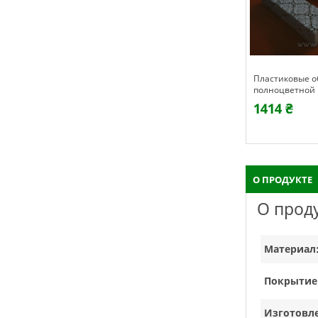
уквы с
Пластиковые объемные буквы с
Простой монта
полноцветной печатью, H=250мм
конструкции
1414 ₴
2200 ₴
О ПРОДУКТЕ
О прод
Материал
Покрытие
Изготовл