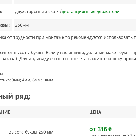
:
двухсторонний скотч/
дистанционные держатели
квы:
250мм
никают трудности при монтаже то рекомендуется использовать 
исит от высоты буквы. Если у вас индивидуальный макет букв - п
заказа). Для индивидуального просчета нажмите кнопку
прос
мм
тика: 3мм; 4мм; 6мм; 10мм
ый ряд:
АНИЕ
ЦЕНА
от 316
₴
Высота буквы 250 мм