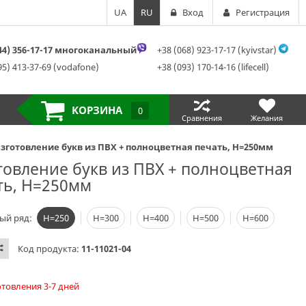
UA
RU
Вход
Регистрация
044) 356-17-17 многоканальный
+38 (068) 923-17-17 (kyivstar)
95) 413-37-69 (vodafone)
+38 (093) 170-14-16 (lifecell)
КОРЗИНА
0
Сравнения
Желания
зготовление букв из ПВХ + полноцветная печать, H=250мм
товление букв из ПВХ + полноцветная
ть, H=250мм
ый ряд:
Н=250
Н=300
Н=400
Н=500
Н=600
Код продукта:
11-11021-04
отовления 3-7 дней