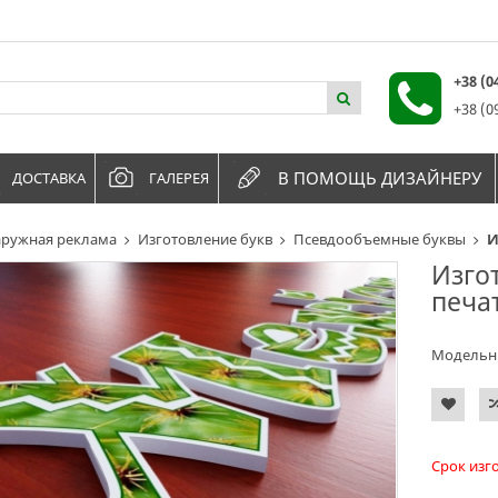
+38 (
+38 (0
В ПОМОЩЬ ДИЗАЙНЕРУ
ДОСТАВКА
ГАЛЕРЕЯ
ружная реклама
Изготовление букв
Псевдообъемные буквы
И
Изго
печа
Модельн
Срок изг