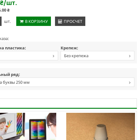
₴
/шт.
6.00
₴
+
шт.
В КОРЗИНУ
ПРОСЧЕТ
каза:
а пластика:
Крепеж:
Без крепежа
ный ряд:
а буквы 250 мм