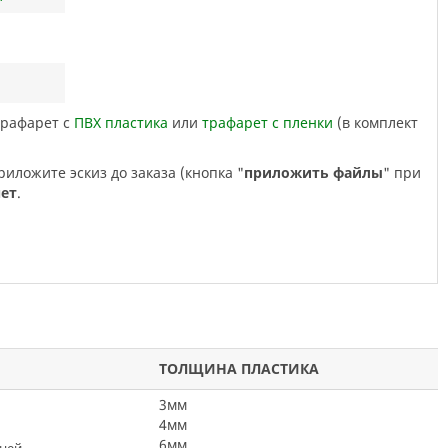
трафарет с
ПВХ пластика
или
трафарет с пленки
(в комплект
риложите эскиз до заказа (кнопка "
приложить файлы
" при
чет
.
ТОЛЩИНА ПЛАСТИКА
3мм
4мм
6мм