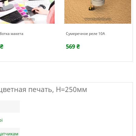
ечное реле 10А
Объемные светящиеся буквы с
фотопечатью, h-250мм
 ₴
2274 ₴
цветная печать, H=250мм
pi
датчикам