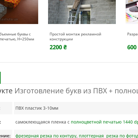
ж рекламной
Разработка макета
Сумер
600 ₴
569
укте
Изготовление букв из ПВХ + полно
:
ПВХ пластик 3-10мм
:
самоклеющаяся пленка с
полноцветной печатью 1440 d
ение:
фрезерная резка по контуру
,
плоттерная резка по фото