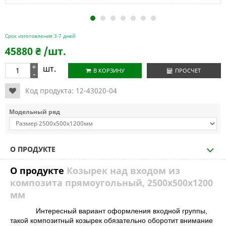
1
2
3
4
5
6
7
Срок изготовления 3-7 дней
45880
₴
/шт.
+
шт.
В КОРЗИНУ
ПРОСЧЕТ
-
Код продукта:
12-43020-04
Модельный ряд
О ПРОДУКТЕ
О продукте
Козырек над входом из
композита прямоугольный, 2500х500х1200
мм
Интересный вариант оформления входной группы,
такой композитный козырек обязательно оборотит внимание