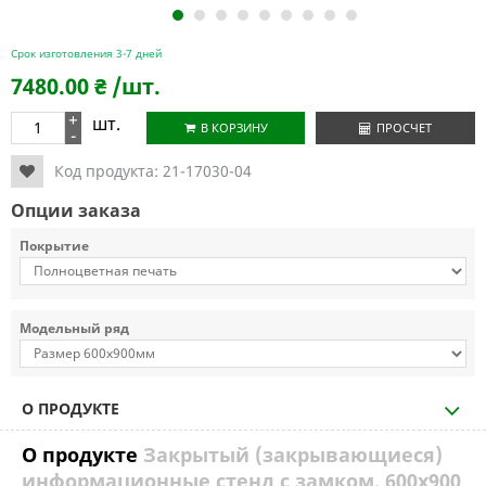
1
2
3
4
5
6
7
8
9
Срок изготовления 3-7 дней
7480.00
₴
/шт.
+
шт.
В КОРЗИНУ
ПРОСЧЕТ
-
Код продукта:
21-17030-04
Опции заказа
Покрытие
Модельный ряд
О ПРОДУКТЕ
О продукте
Закрытый (закрывающиеся)
информационные стенд с замком, 600х900