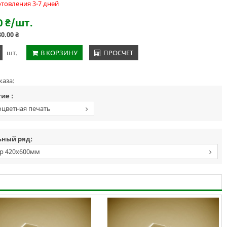
отовления 3-7 дней
0
₴
/шт.
80.00
₴
+
шт.
В КОРЗИНУ
ПРОСЧЕТ
каза:
ие :
цветная печать
ный ряд:
р 420х600мм