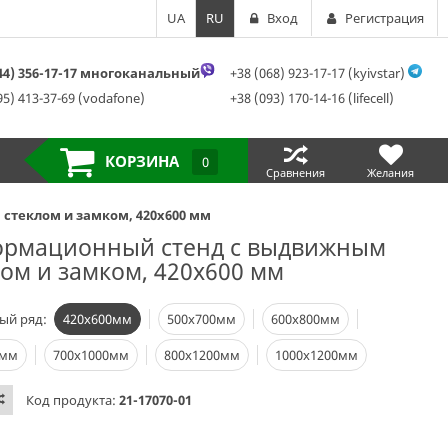
UA
RU
Вход
Регистрация
044) 356-17-17 многоканальный
+38 (068) 923-17-17 (kyivstar)
95) 413-37-69 (vodafone)
+38 (093) 170-14-16 (lifecell)
КОРЗИНА
0
Сравнения
Желания
теклом и замком, 420х600 мм
рмационный стенд с выдвижным
лом и замком, 420х600 мм
ый ряд:
420х600мм
500х700мм
600х800мм
0мм
700х1000мм
800х1200мм
1000х1200мм
Код продукта:
21-17070-01