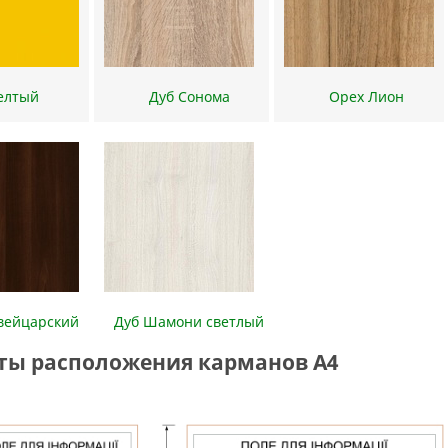
Желтый
Дуб Сонома
Орех Лион
швейцарский
Дуб Шамони светлый
ты расположения карманов А4