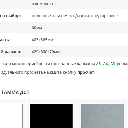
в комплекте
на выбор:
полноцветная печать/магнитное/корковое
60мм
асть:
485х565мм
й размер:
420х600х70мм
тельно можно приобрести прозрачные карманы
А5
,
А4
,
А3
форм
ивидуального просчета нажмите кнопку
просчет
.
 ГАММА ДСП