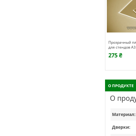
уклетов А4
Карман объемный для буклетов А5
Прозрачный пл
(148х210)
для стендов А3
169 ₴
275 ₴
О ПРОДУКТЕ
О прод
Материал:
Дверки: