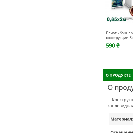
Печать баннер
конструкции Rol
0,85х2м
590 ₴
О ПРОДУКТЕ
О прод
Конструкция с более прочным механизмом чем в моделе Standart. Презентабельный вид придают хромированные торци и
каплевидная
Материал
Оснащени