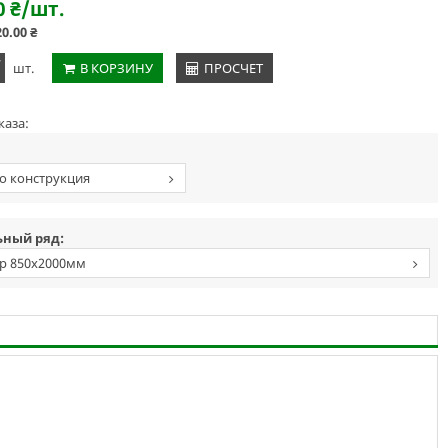
0
₴
/шт.
20.00
₴
+
шт.
В КОРЗИНУ
ПРОСЧЕТ
каза:
о конструкция
ный ряд:
р 850х2000мм