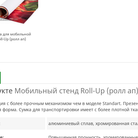
а для мобильной
l-Up (ролл ап)
укте
Мобильный стенд Roll-Up (ролл ап)
 форма. Сумка для транспортировки имеет с более плотной тк
:
алюминиевый сплав, хромированная стал
е:
Повышенная прочность, хромированные