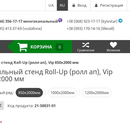
UA
RU
Вход
Регистрация
044) 356-17-17 многоканальный
+38 (068) 923-17-17 (kyivstar)
95) 413-37-69 (vodafone)
+38 (093) 170-14-16 (lifecell)
КОРЗИНА
0
Сравнения
Желания
тенд Roll-Up (ролл ап), Vip 850x2000 мм
ьный стенд Roll-Up (ролл ап), Vip
2000 мм
ый ряд:
850х2000мм
1000х2000мм
1200х2000мм
Код продукта:
21-50031-01
и