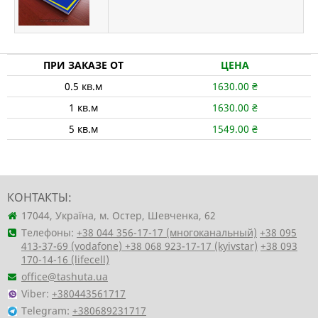
ПРИ ЗАКАЗЕ ОТ
ЦЕНА
0.5
кв.м
1630.00
₴
1
кв.м
1630.00
₴
5
кв.м
1549.00
₴
КОНТАКТЫ:
17044, Україна, м. Остер, Шевченка, 62
Телефоны:
+38 044 356-17-17 (многоканальный)
+38 095
413-37-69 (vodafone)
+38 068 923-17-17 (kyivstar)
+38 093
170-14-16 (lifecell)
office@tashuta.ua
Viber:
+380443561717
Telegram:
+380689231717