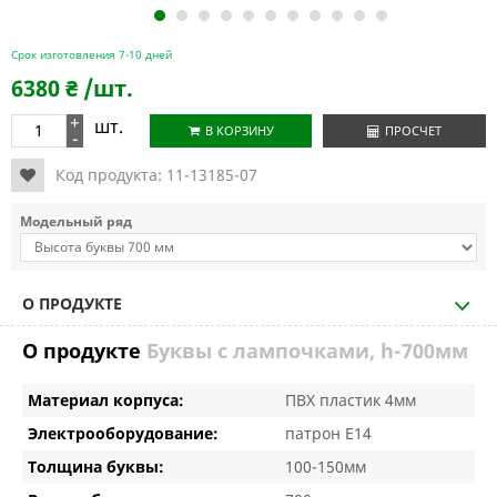
1
2
3
4
5
6
7
8
9
10
11
Срок изготовления 7-10 дней
6380
₴
/шт.
+
шт.
В КОРЗИНУ
ПРОСЧЕТ
-
Код продукта:
11-13185-07
Модельный ряд
О ПРОДУКТЕ
О продукте
Буквы с лампочками, h-700мм
Материал корпуса:
ПВХ пластик 4мм
Электрооборудование:
патрон Е14
Толщина буквы:
100-150мм