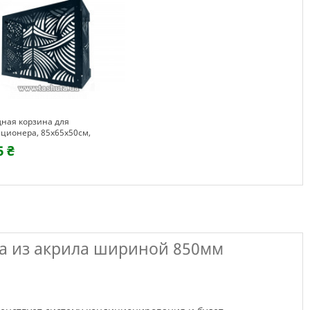
ная корзина для
ционера, 85х65х50см,
US
5 ₴
а из акрила шириной 850мм