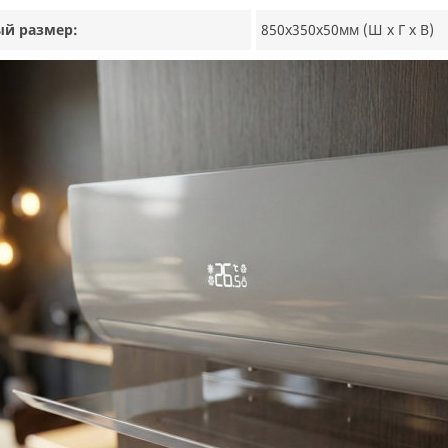
ый размер:
850х350х50мм (Ш х Г х В)