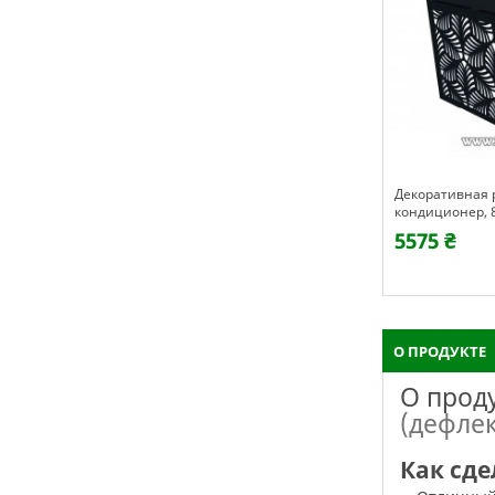
Декоративная 
кондиционер, 
EKZOTIC
5575 ₴
О ПРОДУКТЕ
О прод
(дефле
Как сде