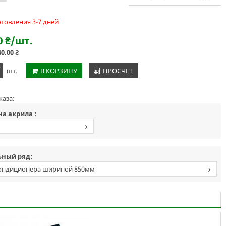
отовления 3-7 дней
0
₴
/шт.
40.00
₴
+
шт.
В КОРЗИНУ
ПРОСЧЕТ
каза:
а акрила :
ный ряд:
ондиционера шириной 850мм