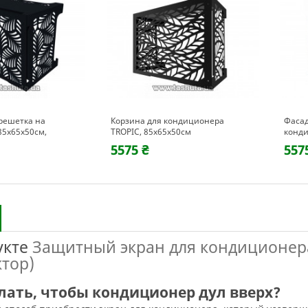
решетка на
Корзина для кондиционера
Фасад
85х65х50см,
TROPIC, 85х65х50см
конди
MANA
5575 ₴
557
укте
Защитный экран для кондиционер
ктор)
лать, чтобы кондиционер дул вверх?