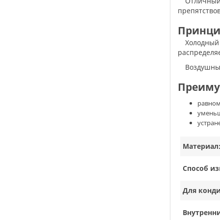
Отличный способ приобрести экран для кондиционера, который усовершенствует систему кондиционирования и будет
препятствов
Принци
Холодный воздух перенаправляется вдоль потолка до противоположной стены. Поток воздуха от кондиционера равномерно
распределяе
Воздушн
Преиму
равном
уменьш
устран
Материал
Способ из
Для конд
Внутренни