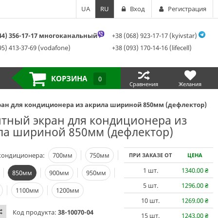
UA
RU
Вход
Регистрация
044) 356-17-17 многоканальный
+38 (068) 923-17-17 (kyivstar)
95) 413-37-69 (vodafone)
+38 (093) 170-14-16 (lifecell)
КОРЗИНА
0
Сравнения
Желания
ан для кондиционера из акрила шириной 850мм (дефлектор)
тный экран для кондиционера из
ла шириной 850мм (дефлектор)
кондиционера:
700мм
750мм
ПРИ ЗАКАЗЕ ОТ
ЦЕНА
1
шт.
1340.00
₴
850мм
900мм
950мм
5
шт.
1296.00
₴
1100мм
1200мм
10
шт.
1269.00
₴
Код продукта:
38-10070-04
15
шт.
1243.00
₴