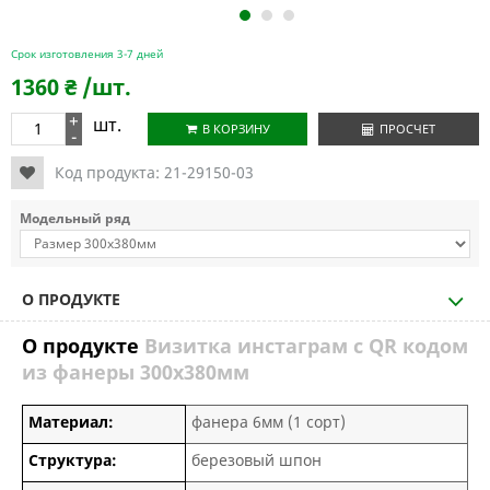
1
2
3
Срок изготовления 3-7 дней
1360
₴
/шт.
+
шт.
В КОРЗИНУ
ПРОСЧЕТ
-
Код продукта:
21-29150-03
Модельный ряд
О ПРОДУКТЕ
О продукте
Визитка инстаграм с QR кодом
из фанеры 300х380мм
Материал:
фанера 6мм (1 сорт)
Структура:
березовый шпон