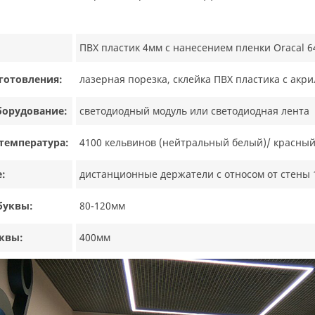
ПВХ пластик 4мм с нанесением пленки Oracal 
готовления:
лазерная порезка, склейка ПВХ пластика с акр
борудование:
светодиодный модуль или светодиодная лента
температура:
4100 кельвинов (нейтральный белый)/ красный
:
дистанционные держатели с относом от стены 
буквы:
80-120мм
квы:
400мм