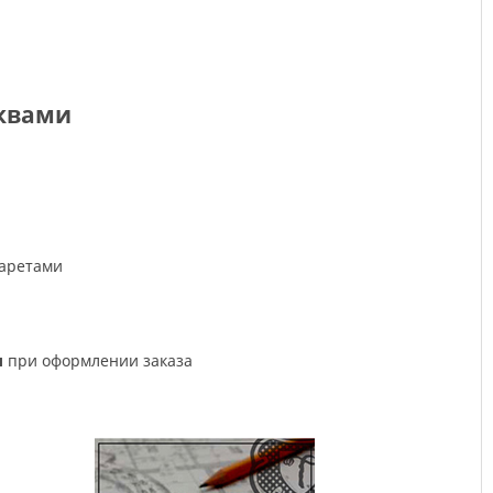
квами
фаретами
л
при оформлении заказа