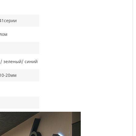
641серии
илом
/ зеленый/ синий
10-20мм