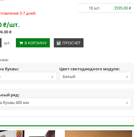
10
шт.
3595.00
₴
отовления 3-7 дней
0
₴
/шт.
96.00
₴
+
шт.
В КОРЗИНУ
ПРОСЧЕТ
каза:
а буквы:
Цвет светодиодного модуля:
м
Белый
ный ряд:
а буквы 400 мм