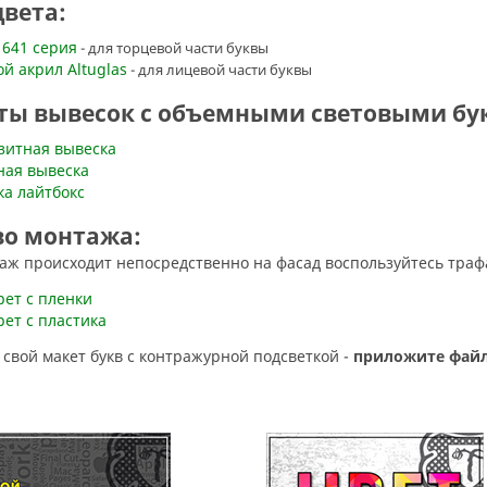
вета:
 641 серия
- для торцевой части буквы
й акрил Altuglas
- для лицевой части буквы
ты вывесок с объемными световыми бу
зитная вывеска
ная вывеска
ка лайтбокс
во монтажа:
таж происходит непосредственно на фасад воспользуйтесь тра
рет с пленки
ет с пластика
ас свой макет букв с контражурной подсветкой -
приложите фай