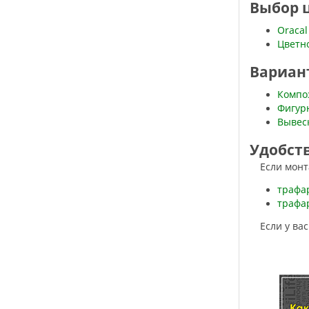
Выбор ц
Oracal
Цветно
Вариан
Компо
Фигур
Вывес
Удобст
Если мон
трафа
трафар
Если у в