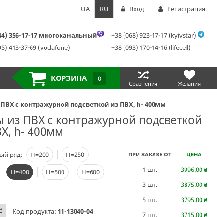
UA
RU
Вход
Регистрация
044) 356-17-17 многоканальный
+38 (068) 923-17-17 (kyivstar)
95) 413-37-69 (vodafone)
+38 (093) 170-14-16 (lifecell)
КОРЗИНА
0
Сравнения
Желания
 ПВХ с контражурной подсветкой из ПВХ, h- 400мм
ы из ПВХ с контражурной подсветкой
Х, h- 400мм
ый ряд:
Н=200
Н=250
ПРИ ЗАКАЗЕ ОТ
ЦЕНА
1
шт.
3996.00
₴
Н=400
Н=500
Н=600
3
шт.
3875.00
₴
5
шт.
3795.00
₴
Код продукта:
11-13040-04
7
шт.
3715.00
₴