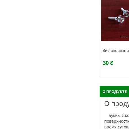
Дистанционны
30 ₴
О ПРОДУКТЕ
О прод
Буквы с контражурной подсветкой крепятся к основе с помощью дистанционных держателей на небольшом расстояние от
поверхности
время суто