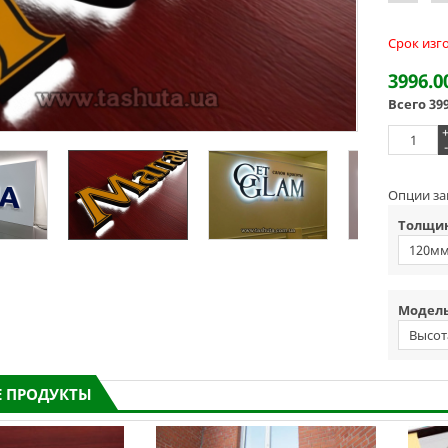
Срок изг
3996.0
Всего
39
-
Опции за
Толщин
120м
Модель
Высот
 ПРОДУКТЫ