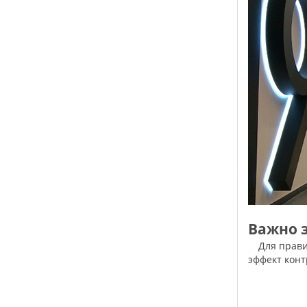
Важно 
Для правильного рассеивания на поверхность не используйте за основу глянцевые материалы. Такой материл поглотит свет и
эффект конт