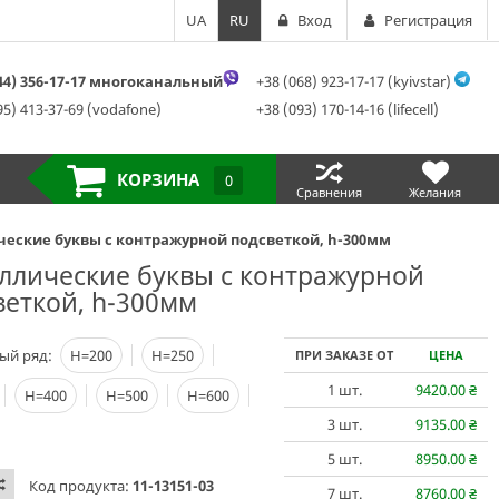
UA
RU
Вход
Регистрация
044) 356-17-17 многоканальный
+38 (068) 923-17-17 (kyivstar)
95) 413-37-69 (vodafone)
+38 (093) 170-14-16 (lifecell)
КОРЗИНА
0
Сравнения
Желания
еские буквы c контражурной подсветкой, h-300мм
ллические буквы c контражурной
веткой, h-300мм
ый ряд:
Н=200
Н=250
ПРИ ЗАКАЗЕ ОТ
ЦЕНА
1
шт.
9420.00
₴
Н=400
Н=500
Н=600
3
шт.
9135.00
₴
5
шт.
8950.00
₴
Код продукта:
11-13151-03
7
шт.
8760.00
₴