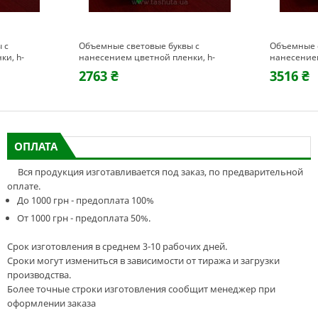
 с
Объемные световые буквы с
Объемные с
ки, h-
нанесением цветной пленки, h-
нанесением
300мм
400мм
2763 ₴
3516 ₴
ОПЛАТА
Вся продукция изготавливается под заказ, по предварительной
оплате.
До 1000 грн - предоплата 100%
От 1000 грн - предоплата 50%.
Срок изготовления в среднем 3-10 рабочих дней.
Сроки могут измениться в зависимости от тиража и загрузки
производства.
Более точные строки изготовления сообщит менеджер при
оформлении заказа