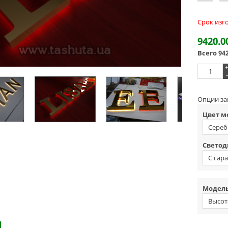
Срок изг
9420.0
Всего
94
-
Опции за
Цвет м
Сереб
Светод
С гар
Модель
Высот