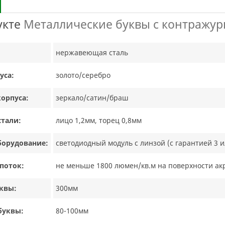
укте
Металлические буквы c контражур
нержавеющая сталь
уса:
золото/серебро
корпуса:
зеркало/сатин/браш
тали:
лицо 1,2мм, торец 0,8мм
борудование:
светодиодный модуль с линзой (с гарантией 3 и
поток:
не меньше 1800 люмен/кв.м на поверхности ак
квы:
300мм
буквы:
80-100мм