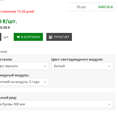
10
шт.
8480.00
₴
отовления 15-20 дней
0
₴
/шт.
20.00
₴
+
шт.
В КОРЗИНУ
ПРОСЧЕТ
каза:
еталла:
Цвет светодиодного модуля:
ро зеркало
Белый
иодный модуль:
антией на модуль 3 года
ный ряд:
а буквы 300 мм