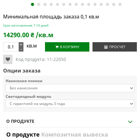
1
2
3
4
5
6
7
8
9
10
11
12
13
14
15
Минимальная площадь заказа 0,1 кв.м
Срок изготовления 7-10 дней
14290.00
₴
/кв.м
+
кв.м
В КОРЗИНУ
ПРОСЧЕТ
-
Код продукта:
11-22050
Опции заказа
Нанесение пленки
Светодиодный модуль
О ПРОДУКТЕ
О продукте
Композитная вывеска