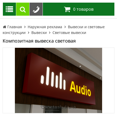
0
товаров
Главная
Наружная реклама
Вывески и световые
конструкции
Вывески
Световые вывески
Композитная вывеска световая