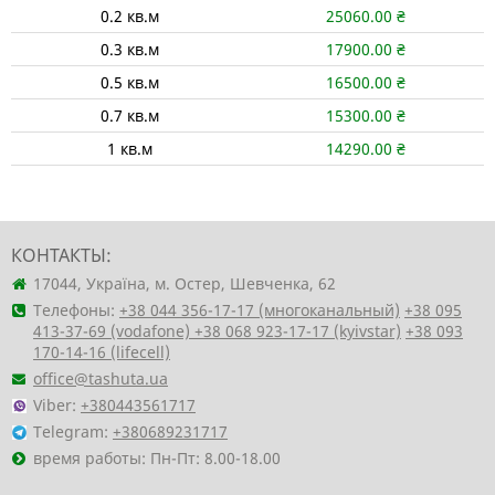
0.2
кв.м
25060.00
₴
0.3
кв.м
17900.00
₴
0.5
кв.м
16500.00
₴
0.7
кв.м
15300.00
₴
1
кв.м
14290.00
₴
КОНТАКТЫ:
17044, Україна, м. Остер, Шевченка, 62
Телефоны:
+38 044 356-17-17 (многоканальный)
+38 095
413-37-69 (vodafone)
+38 068 923-17-17 (kyivstar)
+38 093
170-14-16 (lifecell)
office@tashuta.ua
Viber:
+380443561717
Telegram:
+380689231717
время работы: Пн-Пт: 8.00-18.00