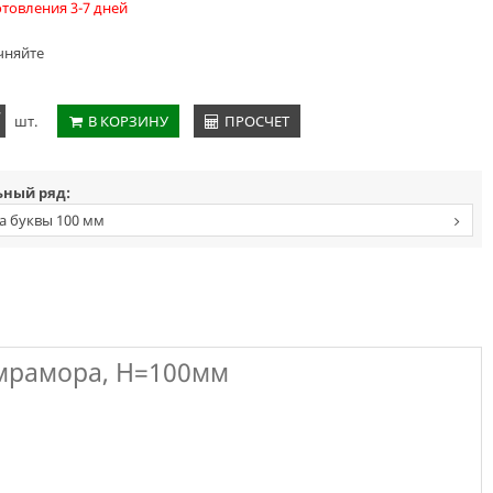
отовления 3-7 дней
чняйте
+
шт.
В КОРЗИНУ
ПРОСЧЕТ
ный ряд:
а буквы 100 мм
 мрамора, H=100мм