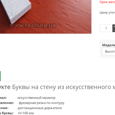
Срок изг
Цену уто
-
Модель
Высот
укте
Буквы на стену из искусственного
иал:
искусственный мрамор
овление:
фрезерная резка по контуру
ение:
дистанционные держатели
а буквы:
H=100 мм