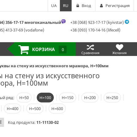
UA
RU
Вход
Регистрация
044) 356-17-17 многоканальный
+38 (068) 923-17-17 (kyivstar)
95) 413-37-69 (vodafone)
+38 (093) 170-14-16 (lifecell)
КОРЗИНА
0
Сравнения
Желания
уквы на стену из искусственного мрамора, H=100мм
ы на стену из искусственного
ора, H=100мм
ый ряд:
Н=50
Н=100
Н=150
Н=200
Н=250
Н=400
Н=500
Н=600
Код продукта:
11-11130-02