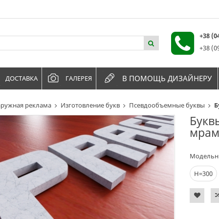
+38 (
+38 (0
В ПОМОЩЬ ДИЗАЙНЕРУ
ДОСТАВКА
ГАЛЕРЕЯ
ружная реклама
Изготовление букв
Псевдообъемные буквы
Б
Букв
мрам
Модельн
Н=300