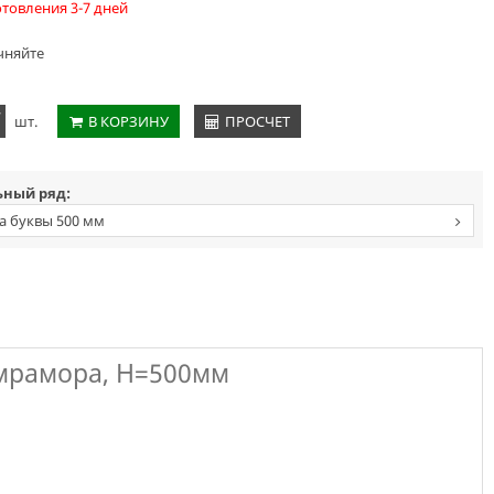
отовления 3-7 дней
чняйте
+
шт.
В КОРЗИНУ
ПРОСЧЕТ
ный ряд:
а буквы 500 мм
 мрамора, H=500мм