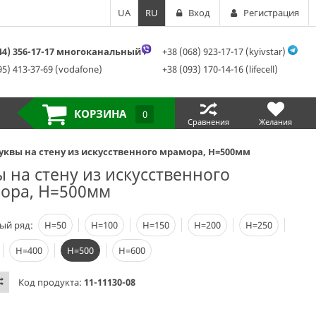
UA
RU
Вход
Регистрация
044) 356-17-17 многоканальный
+38 (068) 923-17-17 (kyivstar)
95) 413-37-69 (vodafone)
+38 (093) 170-14-16 (lifecell)
КОРЗИНА
0
Сравнения
Желания
уквы на стену из искусственного мрамора, H=500мм
ы на стену из искусственного
ора, H=500мм
ый ряд:
Н=50
Н=100
Н=150
Н=200
Н=250
Н=400
Н=500
Н=600
Код продукта:
11-11130-08