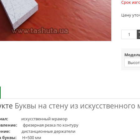
Срок изг
Цену уто
-
Модель
Высот
укте
Буквы на стену из искусственного
иал:
искусственный мрамор
овление:
фрезерная резка по контуру
ение:
дистанционные держатели
а буквы:
H=500 мм