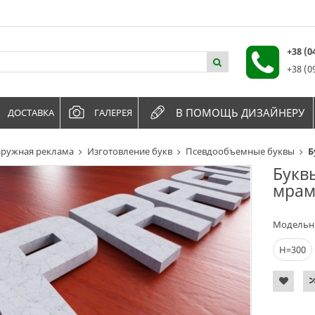
+38 (
+38 (0
В ПОМОЩЬ ДИЗАЙНЕРУ
ДОСТАВКА
ГАЛЕРЕЯ
ружная реклама
Изготовление букв
Псевдообъемные буквы
Б
Букв
мрам
Модельн
Н=300